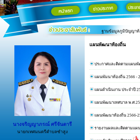
ประกาศช่องทางอิเล็ก
คู่มือสำหรับประชาชน
ตราสัญลักษณ์ท้องถิ่น
รายงาน ค่าฝุ่น PM 2
ฐานข้อมูลภูมิปัญญาท้อ
แผนพัฒนาท้องถิ่น
ประกาศและติดตามแผนพัฒ
แผนพัมนาท้องถิ่น 2566 - 
แผนดำเนินงาน ประจำปี 2
แผนพัฒนาเทศบาล พ.ศ.256
แผนพัฒนาท้องถิ่น 2566-2
นางจริญญาภรณ์ ศรีจันดารี
รายงานผลและติดตามแผนพั
นายกเทศมนตรีตำบลซำสูง