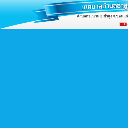
ตำบลกระนวน อ.ซำสูง จ.ขอนแก่