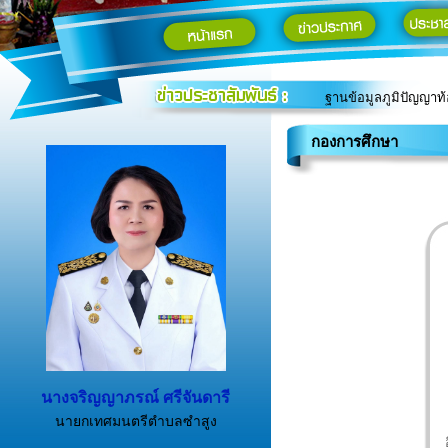
ฐานข้อมูลภูมิปัญญาท้อ
คู่มือสำหรับประชาชน
ตราสัญลักษณ์ท้องถิ่น
รายงาน ค่าฝุ่น PM 2
กองการศึกษา
นางจริญญาภรณ์ ศรีจันดารี
นายกเทศมนตรีตำบลซำสูง