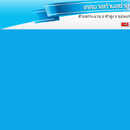
ตำบลกระนวน อ.ซำสูง จ.ขอนแก่