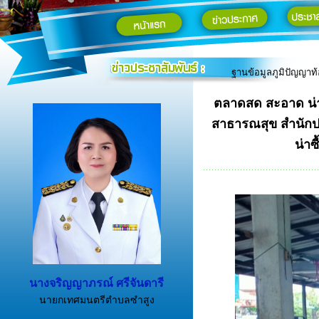
ประกาศช่องทางอิเล็ก
คู่มือสำหรับประชาชน
ตราสัญลักษณ์ท้องถิ่น
รายงาน ค่าฝุ่น PM 2
ฐานข้อมูลภูมิปัญญาท้อ
ตลาดสด สะอาด น่า
สาธารณสุข สำนักปล
น่า
นางจริญญาภรณ์ ศรีจันดารี
นายกเทศมนตรีตำบลซำสูง