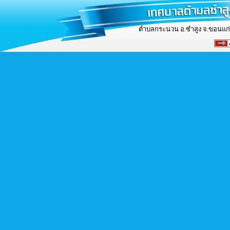
ตำบลกระนวน อ.ซำสูง จ.ขอนแก่