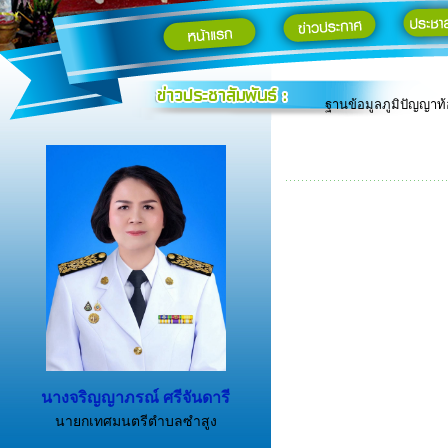
ประกาศช่องทางอิเล็ก
คู่มือสำหรับประชาชน
ตราสัญลักษณ์ท้องถิ่น
รายงาน ค่าฝุ่น PM 2
ฐานข้อมูลภูมิปัญญาท้อ
นางจริญญาภรณ์ ศรีจันดารี
นายกเทศมนตรีตำบลซำสูง