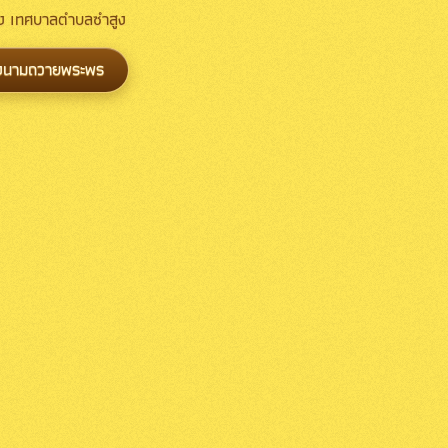
้าง เทศบาลตำบลซำสูง
งนามถวายพระพร