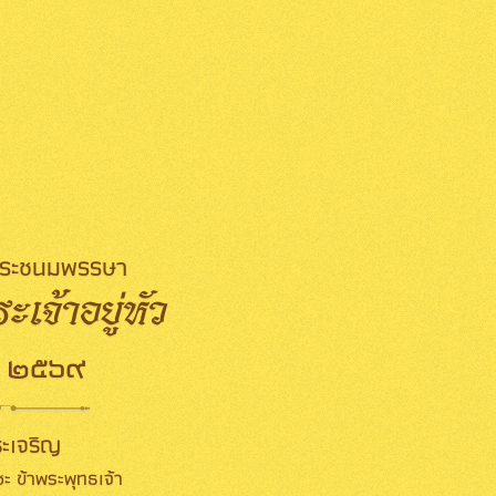
มพระชนมพรรษา
เจ้าอยู่หัว
 ๒๕๖๙
ะเจริญ
ะ ข้าพระพุทธเจ้า